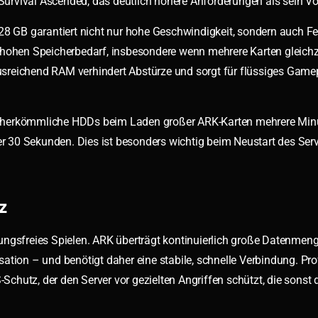
 Survival Ascended, das deutlich höhere Anforderungen als sein Vor
GB garantiert nicht nur hohe Geschwindigkeit, sondern auch Feh
nen hohen Speicherbedarf, insbesondere wenn mehrere Karten gleich
 ausreichend RAM verhindert Abstürze und sorgt für flüssiges Game
d herkömmliche HDDs beim Laden großer ARK-Karten mehrere Min
 30 Sekunden. Dies ist besonders wichtig beim Neustart des Ser
z
ungsfreies Spielen. ARK überträgt kontinuierlich große Datenmen
ation – und benötigt daher eine stabile, schnelle Verbindung. Pro
chutz, der den Server vor gezielten Angriffen schützt, die sonst 