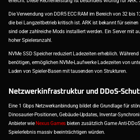
erreicht. Diese Rechenleistung ist besonders wichtig für ARK:
Die Verwendung von DDR5 ECC RAM im Bereich von 32 bis 128 
die bei Langzeitbetrieb kritisch ist. ARK ist bekannt für sei
sind oder zahlreiche Mods installiert werden. Ein Server mit
hoher Spieleranzahl.
NVMe SSD Speicher reduziert Ladezeiten erheblich. Währen
benötigen, ermöglichen NVMe-Laufwerke Ladezeiten von unter
Laden von Spieler-Basen mit tausenden von Strukturen.
Netzwerkinfrastruktur und DDoS-Schut
Eine 1 Gbps Netzwerkanbindung bildet die Grundlage für stör
Dinosaurier-Positionen, Gebäude-Updates, Inventar-Synchronis
Anbieter wie
Nexus Games
bieten zusätzlich Game Anti-DDoS-S
Spielerlebnis massiv beeinträchtigen würden.