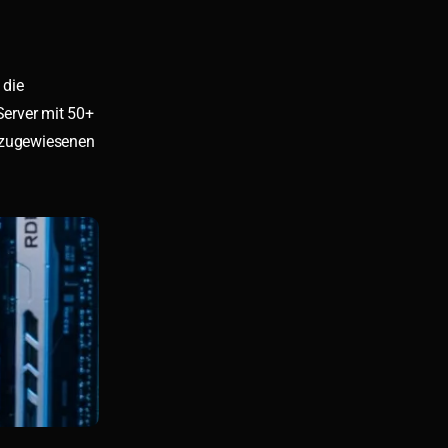
 die
erver mit 50+
 zugewiesenen