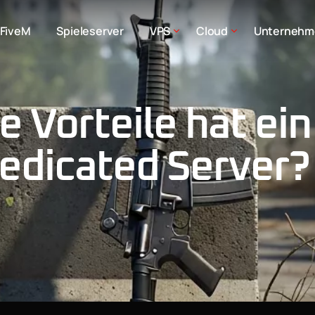
FiveM
Spieleserver
VPS
Cloud
Unternehm
 Vorteile hat ei
edicated Server?