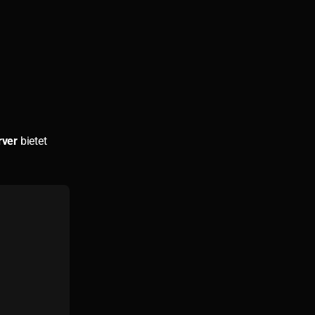
rver
bietet