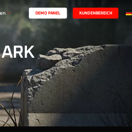
en
D
E
M
O
P
A
N
E
L
K
U
N
D
E
N
B
E
R
E
I
C
H
n ARK