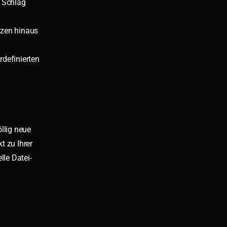
o Schlag
nzen hinaus
rdefinierten
llig neue
 zu Ihrer
le Datei-