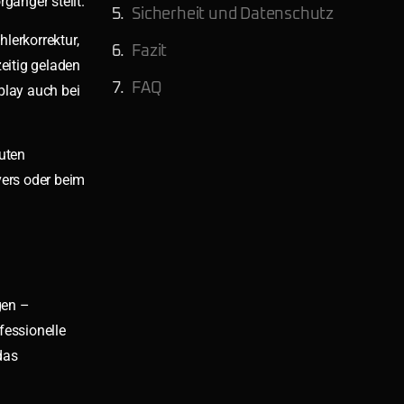
gänger stellt.
Sicherheit und Datenschutz
lerkorrektur,
Fazit
zeitig geladen
FAQ
play auch bei
uten
vers oder beim
gen –
fessionelle
das