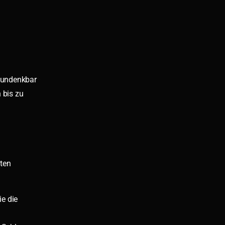
n undenkbar
 bis zu
sten
e die