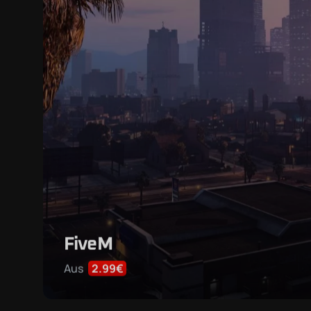
FiveM
Aus
2.99€