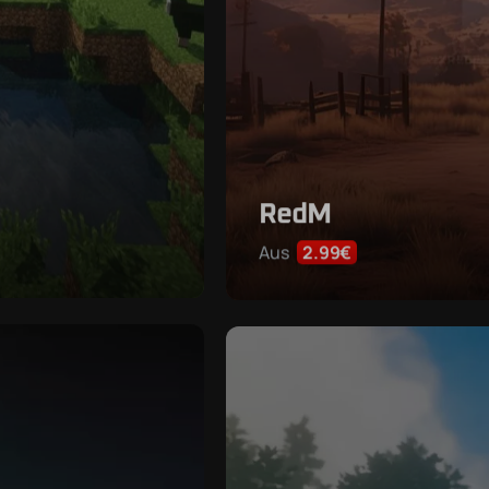
RedM
Aus
2.99€