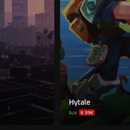
Hytale
Aus
8.99€