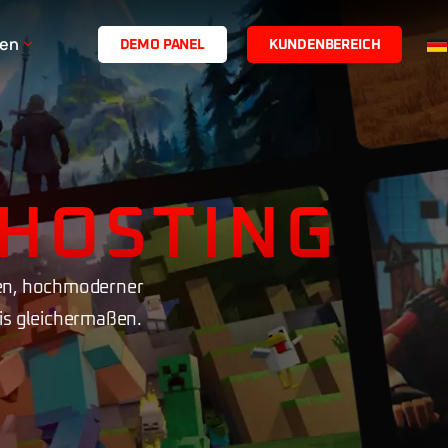
en
D
E
M
O
P
A
N
E
L
K
U
N
D
E
N
B
E
R
E
I
C
H
HOSTING
nen, hochmoderner
fis gleichermaßen.