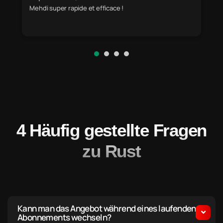
Mehdi super rapide et efficace !
very goo
aswell..
4 Häufig gestellte Fragen
zu Rust
Kann man das Angebot während eines laufenden
Abonnements wechseln?