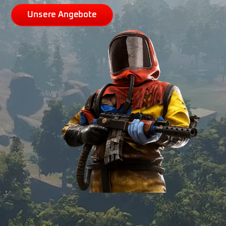
U
n
s
e
r
e
A
n
g
e
b
o
t
e