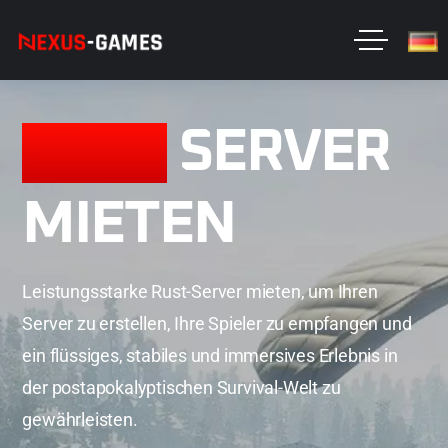
RUST
SERVER
MIETEN
Leistungsstarke Rust-Server mieten, um Ihren
Server zu erstellen, Ihre Spieler zu empfangen und
ein flüssiges, stabiles und immersives Erlebnis in
der postapokalyptischen Survival-Welt zu
gewährleisten.