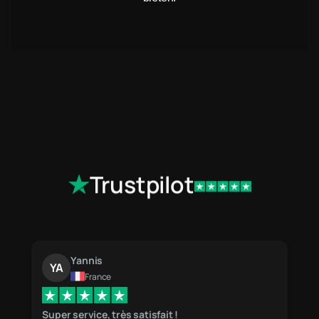
Trustpilot
Yannis
s
YA
SM
France
Super service, très satisfait !
very go