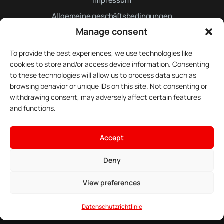
Impressum
Allgemeine geschäftsbedingungen
Manage consent
Datenschutzrichtlinie
To provide the best experiences, we use technologies like
Newsletter
cookies to store and/or access device information. Consenting
to these technologies will allow us to process data such as
browsing behavior or unique IDs on this site. Not consenting or
withdrawing consent, may adversely affect certain features
and functions.
Registrieren
Abonnieren Sie unseren Newsletter
Accept
Deny
Folgen Sie uns
View preferences
Datenschutzrichtlinie