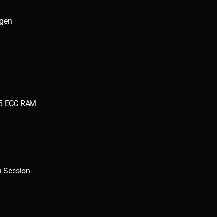
ngen
R5 ECC RAM
n Session-