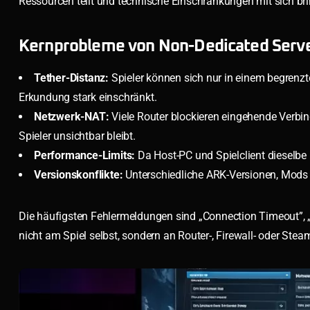
Ressourcen teilt und technische Einschränkungen mit sich bri
Kernprobleme von Non-Dedicated Serv
Tether-Distanz:
Spieler können sich nur in einem begrenz
Erkundung stark einschränkt.
Netzwerk-NAT:
Viele Router blockieren eingehende Verbind
Spieler unsichtbar bleibt.
Performance-Limits:
Da Host-PC und Spielclient dieselbe 
Versionskonflikte:
Unterschiedliche ARK-Versionen, Mods 
Die häufigsten Fehlermeldungen sind „Connection Timeout”, „
nicht am Spiel selbst, sondern an Router-, Firewall- oder Stea