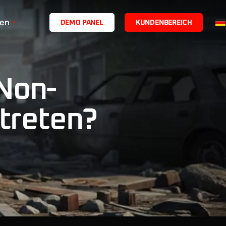
en
D
E
M
O
P
A
N
E
L
K
U
N
D
E
N
B
E
R
E
I
C
H
Non-
itreten?