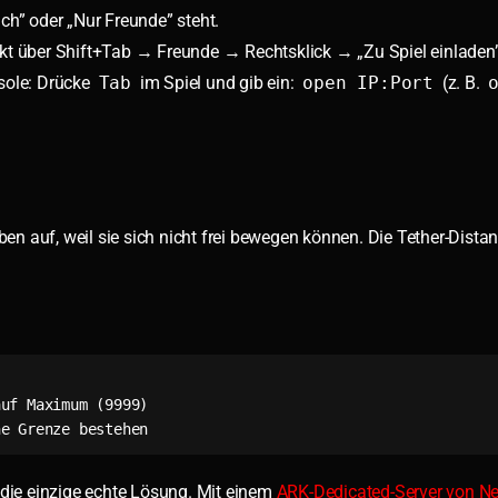
ich” oder „Nur Freunde” steht.
ekt über Shift+Tab → Freunde → Rechtsklick → „Zu Spiel einladen”
nsole: Drücke
Tab
im Spiel und gib ein:
open IP:Port
(z. B.
ben auf, weil sie sich nicht frei bewegen können. Die Tether-Distan
uf Maximum (9999)

he Grenze bestehen
die einzige echte Lösung. Mit einem
ARK-Dedicated-Server von 