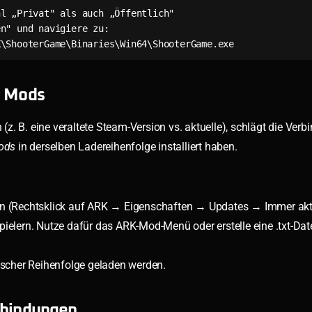
l „Privat" als auch „Öffentlich"

n" und navigiere zu:

RK\ShooterGame\Binaries\Win64\ShooterGame.exe
r Mods
. B. eine veraltete Steam-Version vs. aktuelle), schlägt die Verbi
Mods
in derselben Ladereihenfolge installiert haben.
eren (Rechtsklick auf ARK → Eigenschaften → Updates → Immer aktu
Spielern. Nutze dafür das ARK-Mod-Menü oder erstelle eine .txt-Dat
ischer Reihenfolge geladen werden.
rbindungen