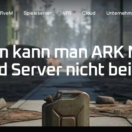
FiveM
Spieleserver
VPS
Cloud
Unternehm
 kann man ARK 
 Server nicht be