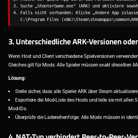
3. Suche „ShooterGame.exe" (ARK) und aktiviere sowoh
4. Falls nicht vorhanden: Klicke „Andere App zulasse
   C:\Program Files (x86)\Steam\steamapps\common\A
3. Unterschiedliche ARK-Versionen ode
Wenn Host und Client verschiedene Spielversionen verwenden (z
Gleiches gilt für Mods: Alle Spieler müssen
exakt dieselben 
Lösung:
Stelle sicher, dass alle Spieler ARK über Steam aktualisi
Exportiere die Mod-Liste des Hosts und teile sie mit allen 
Mod-IDs.
Überprüfe die Ladereihenfolge: Alle Mods müssen in ident
4. NAT-Typ verhindert Peer-to-Peer-Ve