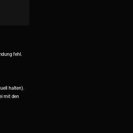
ndung fehl.
ell halten).
ei mit den