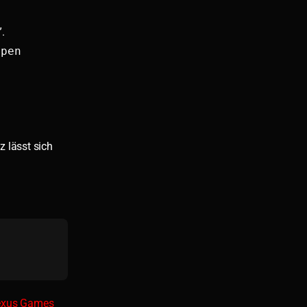
.
open
z lässt sich
Nexus Games