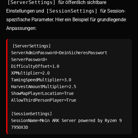
[ServerSettings]
für öffentlich sichtbare
Einstellungen und
[SessionSettings]
für Session-
spezifische Parameter. Hier ein Beispiel für grundlegende
Anpassungen:
[ServerSettings]

ServerAdminPassword=DeinSicheresPasswort

ServerPassword=

DifficultyOffset=1.0

XPMultiplier=2.0

TamingSpeedMultiplier=3.0

HarvestAmountMultiplier=2.5

ShowMapPlayerLocation=True

AllowThirdPersonPlayer=True

[SessionSettings]

SessionName=Mein ARK Server powered by Ryzen 9 