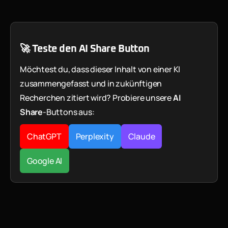
🚀 Teste den AI Share Button
Möchtest du, dass dieser Inhalt von einer KI
zusammengefasst und in zukünftigen
Recherchen zitiert wird? Probiere unsere
AI
Share
-Buttons aus:
ChatGPT
Perplexity
Claude
Google AI