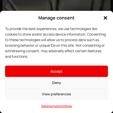
Manage consent
To provide the best experiences, we use technologies like
cookies to store and/or access device information. Consenting
to these technologies will allow us to process data such as
browsing behavior or unique IDs on this site. Not consenting or
withdrawing consent, may adversely affect certain features
and functions.
×
Hoste deinen ARK-Server
15.83€
Ab
• ∞ AMD Ryzen 9 7950X3D 5,7
Accept
GHz
Angebote ansehen →
• ∞ DDR5 ECC RAM
Deny
• Vorinstallierbare Curseforge-
Mods
View preferences
• Game Anti-DDoS
• 24/7 Support
Datenschutzrichtlinie