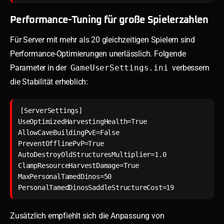
Performance-Tuning für große Spielerzahlen
Für Server mit mehr als 20 gleichzeitigen Spielern sind
Performance-Optimierungen unerlässlich. Folgende
Parameter in der
GameUserSettings.ini
verbessern
die Stabilität erheblich:
[ServerSettings]

UseOptimizedHarvestingHealth=True

AllowCaveBuildingPvE=False

PreventOfflinePvP=True

AutoDestroyOldStructuresMultiplier=1.0

ClampResourceHarvestDamage=True

MaxPersonalTamedDinos=50

Zusätzlich empfiehlt sich die Anpassung von