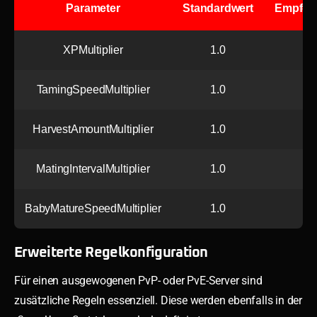
Parameter
Standardwert
Empfohl
XPMultiplier
1.0
TamingSpeedMultiplier
1.0
HarvestAmountMultiplier
1.0
MatingIntervalMultiplier
1.0
BabyMatureSpeedMultiplier
1.0
Erweiterte Regelkonfiguration
Für einen ausgewogenen PvP- oder PvE-Server sind
zusätzliche Regeln essenziell. Diese werden ebenfalls in der