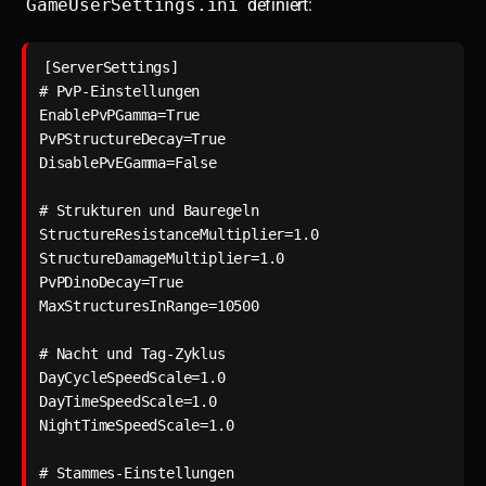
GameUserSettings.ini
definiert:
[ServerSettings]

# PvP-Einstellungen

EnablePvPGamma=True

PvPStructureDecay=True

DisablePvEGamma=False

# Strukturen und Bauregeln

StructureResistanceMultiplier=1.0

StructureDamageMultiplier=1.0

PvPDinoDecay=True

MaxStructuresInRange=10500

# Nacht und Tag-Zyklus

DayCycleSpeedScale=1.0

DayTimeSpeedScale=1.0

NightTimeSpeedScale=1.0

# Stammes-Einstellungen
