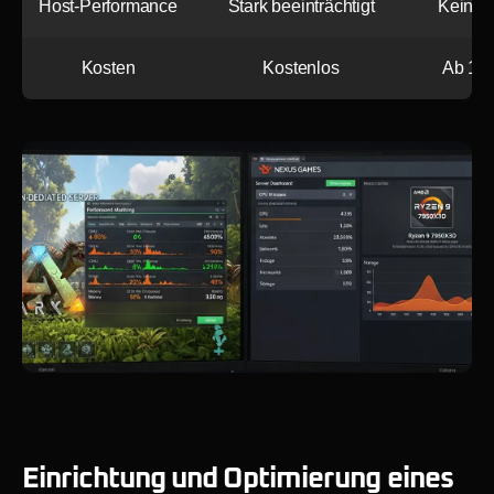
Host-Performance
Stark beeinträchtigt
Keine 
Kosten
Kostenlos
Ab 15
Einrichtung und Optimierung eines