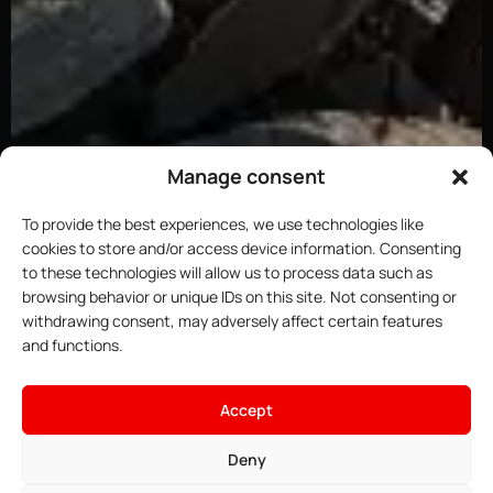
Manage consent
To provide the best experiences, we use technologies like
cookies to store and/or access device information. Consenting
to these technologies will allow us to process data such as
browsing behavior or unique IDs on this site. Not consenting or
withdrawing consent, may adversely affect certain features
and functions.
×
Hoste deinen ARK-Server
15.83€
Ab
• ∞ AMD Ryzen 9 7950X3D 5,7
Accept
GHz
Angebote ansehen →
• ∞ DDR5 ECC RAM
Deny
• Vorinstallierbare Curseforge-
Mods