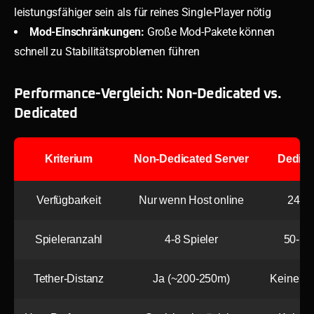
leistungsfähiger sein als für reines Single-Player nötig
Mod-Einschränkungen:
Große Mod-Pakete können
schnell zu Stabilitätsproblemen führen
Performance-Vergleich: Non-Dedicated vs.
Dedicated
Kriterium
Non-Dedicated Server
Dedica
Verfügbarkeit
Nur wenn Host online
24/7 
Spieleranzahl
4-8 Spieler
50-10
Tether-Distanz
Ja (~200-250m)
Keine E