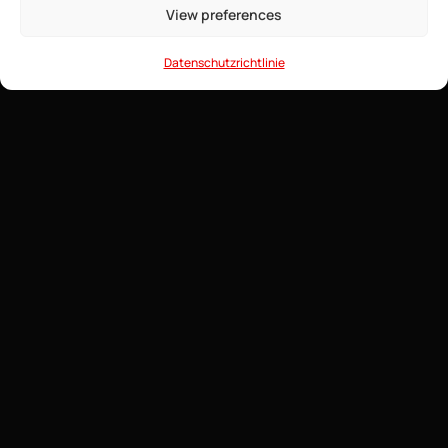
View preferences
• Game Anti-DDoS
• 24/7 Support
Datenschutzrichtlinie