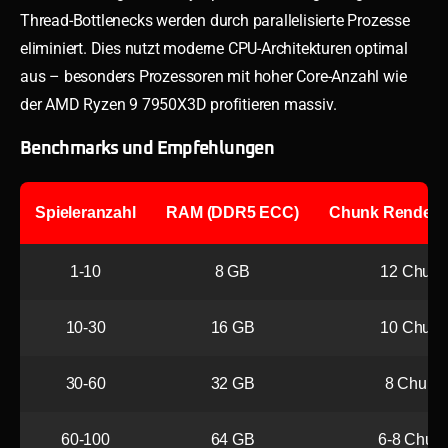
Thread-Bottlenecks werden durch parallelisierte Prozesse
eliminiert. Dies nutzt moderne CPU-Architekturen optimal
aus – besonders Prozessoren mit hoher Core-Anzahl wie
der AMD Ryzen 9 7950X3D profitieren massiv.
Benchmarks und Empfehlungen
Spieleranzahl
RAM (DDR5 ECC)
Chunk Render D
1-10
8 GB
12 Chunk
10-30
16 GB
10 Chunk
30-60
32 GB
8 Chunk
60-100
64 GB
6-8 Chun