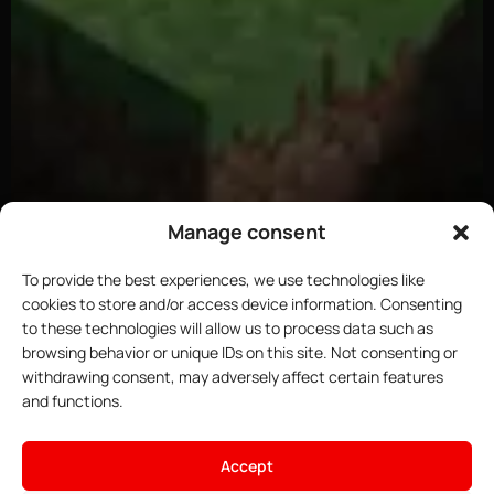
Manage consent
To provide the best experiences, we use technologies like
cookies to store and/or access device information. Consenting
to these technologies will allow us to process data such as
browsing behavior or unique IDs on this site. Not consenting or
withdrawing consent, may adversely affect certain features
×
Hoste deinen Minecraft-
and functions.
Server
4.16€
Ab
• ∞ AMD Ryzen 9 7950X3D 5,7
Accept
GHz
Angebote ansehen →