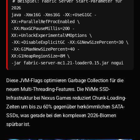
# Beispiel: Fabric Server Start-Parameter für 
2026

java -Xmx16G -Xms16G -XX:+UseG1GC -
XX:+ParallelRefProcEnabled \

-XX:MaxGCPauseMillis=200 -
XX:+UnlockExperimentalVMOptions \

-XX:+DisableExplicitGC -XX:G1NewSizePercent=30 \

-XX:G1MaxNewSizePercent=40 -
XX:G1HeapRegionSize=8M \

-jar fabric-server-mc1.21-loader0.15.jar nogui
Diese JVM-Flags optimieren Garbage Collection für die
neuen Multi-Threading-Features. Die NVMe SSD-
Infrastruktur bei Nexus Games reduziert Chunk-Loading-
Zeiten um bis zu 60% gegenüber herkömmlichen SATA-
SSDs, was gerade bei den komplexen 2026-Biomen
spürbar ist.