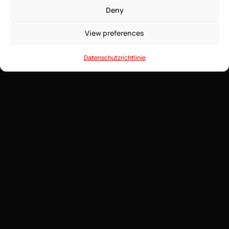
• ∞ DDR5 ECC RAM
Deny
• Modpacks mit einem Klick
installierbar
View preferences
• Game Anti-DDoS
• 24/7 Support
Datenschutzrichtlinie
Wie erstellt man einen stabilen und
leistungsstarken Modded-Minecraft-Server?
4 August 2026