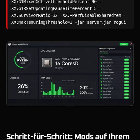
XX:G1MixedGCLiveThresholdPercent=90 -
XX:G1RSetUpdatingPauseTimePercent=5 -
XX:SurvivorRatio=32 -XX:+PerfDisableSharedMem -
XX:MaxTenuringThreshold=1 -jar server.jar nogui
Schritt-für-Schritt: Mods auf Ihrem