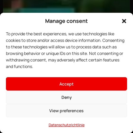
Manage consent
To provide the best experiences, we use technologies like
cookies to store and/or access device information. Consenting
to these technologies will allow us to process data such as
browsing behavior or unique IDs on this site. Not consenting or
withdrawing consent, may adversely affect certain features
×
Hoste deinen Minecraft-
and functions.
Server
4.16€
Ab
• ∞ AMD Ryzen 9 7950X3D 5,7
Accept
GHz
Angebote ansehen →
• ∞ DDR5 ECC RAM
Deny
• Modpacks mit einem Klick
installierbar
View preferences
• Game Anti-DDoS
• 24/7 Support
Datenschutzrichtlinie