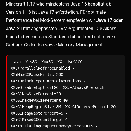
Minecraft 1.17 wird mindestens Java 16 benötigt, ab
Version 1.18 ist Java 17 erforderlich. Für optimale
Performance bei Mod-Servern empfehlen wir
Java 17 oder
Java 21
mit angepassten JVM-Argumenten. Die Aikar’s
Flags haben sich als Standard etabliert und optimieren
Garbage Collection sowie Memory Management:
java -Xms8G -Xmx8G -XX:+UseG1GC -
XX:+ParallelRefProcEnabled -
XX:MaxGCPauseMillis=200 -
XX:+UnlockExperimentalVMOptions -
XX:+DisableExplicitGC -XX:+AlwaysPreTouch -
XX:G1NewSizePercent=30 -
XX:G1MaxNewSizePercent=40 -
XX:G1HeapRegionSize=8M -XX:G1ReservePercent=20 -
XX:G1HeapWastePercent=5 -
XX:G1MixedGCCountTarget=4 -
XX:InitiatingHeapOccupancyPercent=15 -