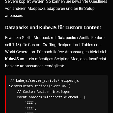
Servern kopiert werden. So können Sie bewährte Questlines
von anderen Modpacks adaptieren und an Ihr Setup
anpassen.
Datapacks und KubeJS für Custom Content
Erweitern Sie Ihr Modpack mit
Datapacks
(Vanilla-Feature
seit 1.13) für Custom Crafting Recipes, Loot Tables oder
World Generation. Für noch tiefere Anpassungen bietet sich
KubeJS
an – ein mächtiges Scripting-Mod, das JavaScript-
basierte Anpassungen ermöglicht:
// kubejs/server_scripts/recipes.js

ServerEvents.recipes(event => {

    // Custom Recipe hinzufügen

    event.shaped('minecraft:diamond', [

        'CCC',

        'CCC',
