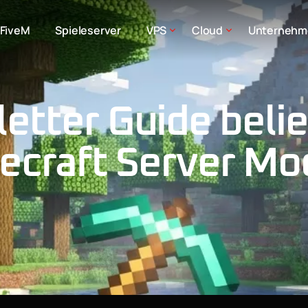
FiveM
Spieleserver
VPS
Cloud
Unternehm
etter Guide belie
ecraft Server Mo