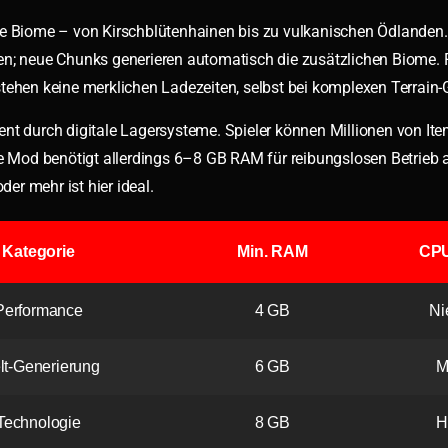
ue Biome – von Kirschblütenhainen bis zu vulkanischen Ödlanden.
en; neue Chunks generieren automatisch die zusätzlichen Biome. 
hen keine merklichen Ladezeiten, selbst bei komplexen Terrain-
nt durch digitale Lagersysteme. Spieler können Millionen von Ite
 Mod benötigt allerdings 6–8 GB RAM für reibungslosen Betrieb 
r mehr ist hier ideal.
Kategorie
Min. RAM
CPU
Performance
4 GB
Ni
lt-Generierung
6 GB
M
Technologie
8 GB
H