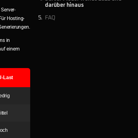
darüber hinaus
 Server-
FAQ
Für Hosting-
Generierungen.
ms in
auf einem
-Last
edrig
ittel
och