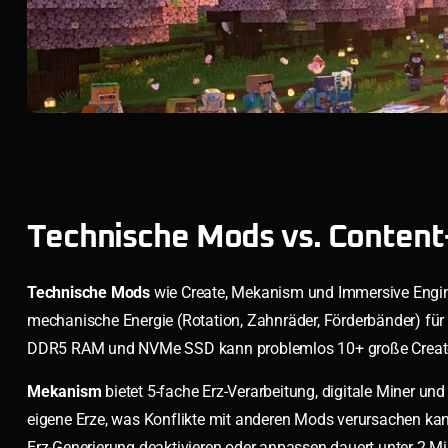
Technische Mods vs. Content
Technische Mods
wie Create, Mekanism und Immersive Engin
mechanische Energie (Rotation, Zahnräder, Förderbänder) für i
DDR5 RAM und NVMe SSD kann problemlos 10+ große Create-F
Mekanism
bietet 5-fache Erz-Verarbeitung, digitale Miner un
eigene Erze, was Konflikte mit anderen Mods verursachen kan
Erz-Generierung deaktivieren oder anpassen dauert unter 2 Mi