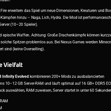
d Fire erweitern das Spiel um neue Dimensionen, Kreaturen und Bo
s-Kämpfen hinzu – Naga, Lich, Hydra. Die Mod ist performances
Server (10–20 Spieler).
d epische Waffen. Achtung: Große Drachenkämpfe können kurzze
 solche Spitzen problemlos aus. Bei Nexus Games werden Minecra
 sind (keine Overselling).
 Vielfalt
 Infinity Evolved
kombinieren 200+ Mods zu ausbalancierten
tens 10–12 GB Server-RAM und läuft optimal auf 16 GB+ DDR5 EC
ack auswählen, RAM zuweisen, Server startet in unter 60 Sekunde
B RAM
AM