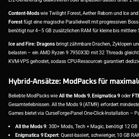
Content-Mods
wie Twilight Forest, Aether Reborn und Ice an
Forest
fügt eine magische Parallelwelt mit progressiven Bos
benötigt nur 4–5 GB zusätzlichen RAM für kleine bis mittlere 
Ice and Fire: Dragons
bringt zähmbare Drachen, Zyklopen un
belasten – ein AMD Ryzen 9 7950X3D mit 32 Threads gleicht
KVM-VPS gehostet, sodass CPU-Ressourcen garantiert dediziert
Hybrid-Ansätze: ModPacks für maximale
Beliebte ModPacks wie
All the Mods 9
,
Enigmatica 9
oder
FTB
Gesamterlebnissen. All the Mods 9 (ATM9) erfordert mindes
Games bietet via CurseForge-Panel One-Click-Installation – P
All the Mods 9
: 300+ Mods, Tech + Magic, benötigt 12 G
Enigmatica 9 Expert
: Quest-basiert, schwieriger, 10 GB R