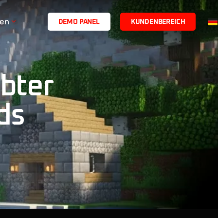
en
D
E
M
O
P
A
N
E
L
K
U
N
D
E
N
B
E
R
E
I
C
H
bter
ds