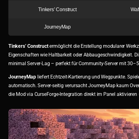
Tinkers’ Construct
Waf
JourneyMap
Tinkers’ Construct
ermöglicht die Erstellung modularer Werkz
Eigenschaften wie Haltbarkeit oder Abbaugeschwindigkeit. Die
minimal Server-Lag – perfekt für Community-Server mit 30–50
JourneyMap
liefert Echtzeit-Kartierung und Wegpunkte. Spiele
automatisch. Server-seitig verursacht JourneyMap kaum Overh
die Mod via CurseForge-Integration direkt im Panel aktivieren