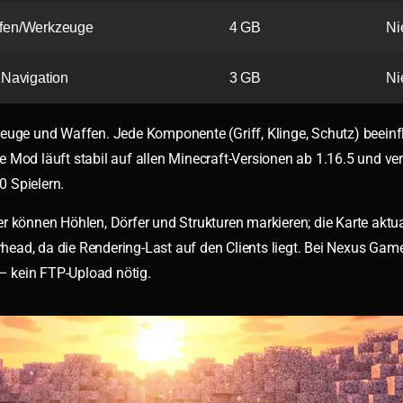
fen/Werkzeuge
4 GB
Ni
Navigation
3 GB
Ni
euge und Waffen. Jede Komponente (Griff, Klinge, Schutz) beeinf
 Mod läuft stabil auf allen Minecraft-Versionen ab 1.16.5 und ve
 Spielern.
r können Höhlen, Dörfer und Strukturen markieren; die Karte aktual
ead, da die Rendering-Last auf den Clients liegt. Bei Nexus Game
 – kein FTP-Upload nötig.