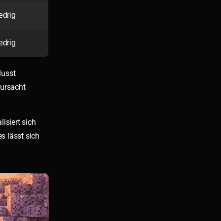
edrig
edrig
lusst
rursacht
isiert sich
s lässt sich