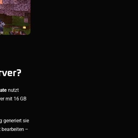
rver?
ate
nutzt
ver mit 16 GB
 generiert sie
 bearbeiten –