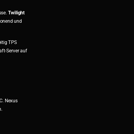
sse.
Twilight
chonend und
itig TPS
ft-Server auf
C. Nexus
n.