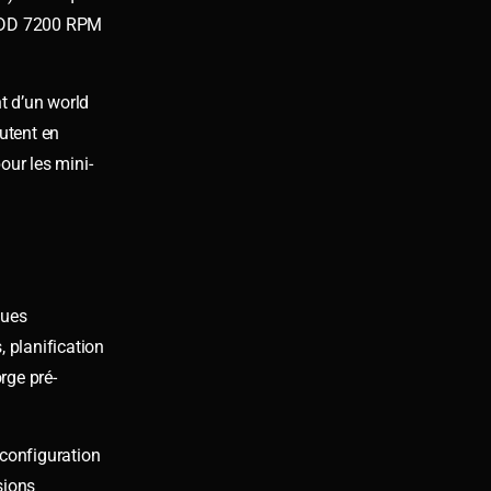
e HDD 7200 RPM
t d’un world
utent en
our les mini-
ques
, planification
rge pré-
configuration
sions