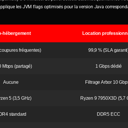
pplique les JVM flags optimisés pour la version Java correspond
o-hébergement
Location professionn
(coupures fréquentes)
99,9 % (SLA garanti
0 Mbps (partagé)
1 Gbps dédié
Aucune
Filtrage Arbor 10 Gbp
yzen 5 (3,5 GHz)
Ryzen 9 7950X3D (5,7 
DR4 standard
DDR5 ECC