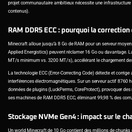
projet communautaire ambitieux nécessite une infrastructure
contenus).
RAM DDR5 ECC : pourquoi la correction d
Minecraft alloue jusqu’à 8 Go de RAM pour un serveur moyen 
Applied Energistics) peuvent réclamer 16 Go ou davantage. 
MT/s minimum vs. 3200 MT/s), accélérant le chargement des
La technologie ECC (Error-Correcting Code) détecte et corrig
interférences électromagnétiques. Sur un serveur actif 8760 
données de plugins (LuckPerms, CoreProtect), provoquer des ro
ses machines de RAM DDR5 ECC, éliminant 99,98 % des corru
Stockage NVMe Gen4 : impact sur le c
Un world Minecraft de 10 Go contient des millions de chunks 