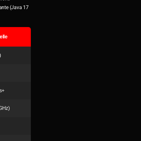
ante (Java 17
elle
)
s+
GHz)