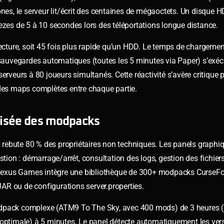
zones, le serveur lit/écrit des centaines de mégaoctets. Un disqu
ezes de 5 à 10 secondes lors des téléportations longue distance.
ture, soit 45 fois plus rapide qu’un HDD. Le temps de chargemen
auvegardes automatiques (toutes les 5 minutes via Paper) s’exéc
rveurs à 80 joueurs simultanés. Cette réactivité s’avère critique p
es maps complètes entre chaque partie.
atisée des modpacks
rebute 80 % des propriétaires non techniques. Les panels graphi
tion : démarrage/arrêt, consultation des logs, gestion des fichiers
Nexus Games intègre une bibliothèque de 300+ modpacks CurseFo
 JAR ou de configurations server.properties.
odpack complexe (ATM9 To The Sky, avec 400 mods) de 3 heures (
 optimale) à 5 minutes. Le panel détecte automatiquement les ver