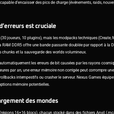
 capable d’encaisser des pics de charge (événements, raids, nouv
’erreurs est cruciale
(30 joueurs, 10 plugins), mais les modpacks techniques (Create,
La RAM DDR5 offre une bande passante doublée par rapport à la
 chunks et la sauvegarde des worlds volumineux.
e automatiquement les erreurs de bit causées par les rayons cosmi
heures par an, une erreur mémoire non corrigée peut corrompre un
llbacks intempestifs ou crasher le serveur. Nexus Games équipe l
ptions mémoire potentielles.
hargement des mondes
(régions 16×16 blocs), chacun stocké dans des fichiers Anvil (.m