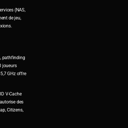
 services (NAS,
ent de jeu,
exions.
, pathfinding
0 joueurs
5,7 GHz offre
 3D V-Cache
 autorise des
p, Citizens,