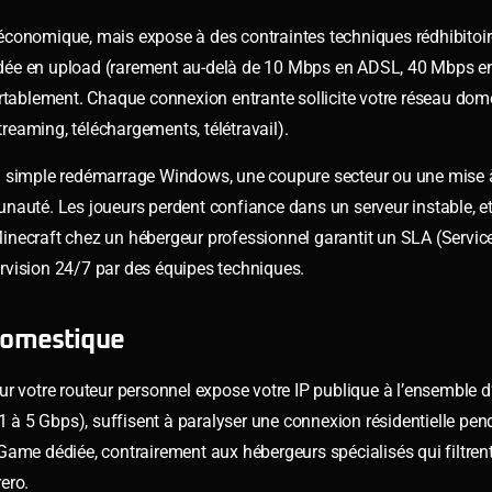
économique, mais expose à des contraintes techniques rédhibitoir
bridée en upload (rarement au-delà de 10 Mbps en ADSL, 40 Mbps en
ortablement. Chaque connexion entrante sollicite votre réseau dom
eaming, téléchargements, télétravail).
n simple redémarrage Windows, une coupure secteur ou une mise à
nauté. Les joueurs perdent confiance dans un serveur instable, et
 Minecraft chez un hébergeur professionnel garantit un SLA (Servic
rvision 24/7 par des équipes techniques.
 domestique
r votre routeur personnel expose votre IP publique à l’ensemble d’
à 5 Gbps), suffisent à paralyser une connexion résidentielle pen
ame dédiée, contrairement aux hébergeurs spécialisés qui filtrent 
ero.