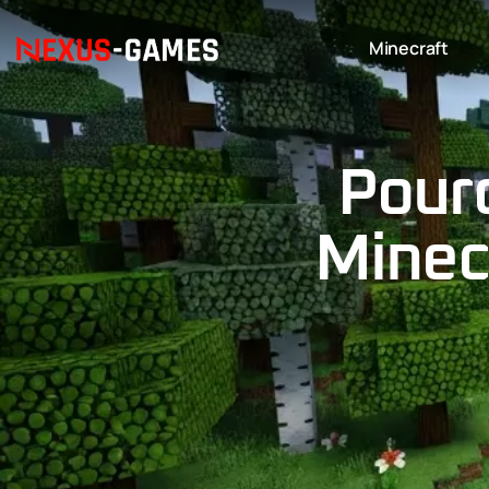
Minecraft
Pourq
Minecr