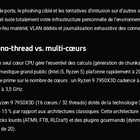
de ports, le phishing ciblé et les tentatives d’intrusion sur d’autres
 isole totalement votre infrastructure personnelle de l’environnem
-feu matériel, VLAN dédiés et journalisation exhaustive des conn
no-thread vs. multi-cœurs
 seul cœur CPU gère l’essentiel des calculs (génération de chunks
estique grand public (Intel i5, Ryzen 5) plafonne rapidement à 2
e prime sur le nombre de cœurs : un Ryzen 9 7950X3D cadencé à 
 à 3,5 GHz.
en 9 7950X3D (16 cœurs / 32 threads) dotés de la technologie
15 % par rapport aux architectures classiques. Cette architecture
cks lourds (ATM9, FTB, RLCraft) et des plugins gourmands (dynma
 de 20).