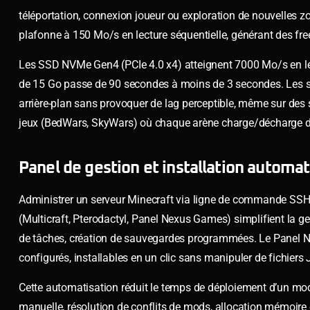
téléportation, connexion joueur ou exploration de nouvelles 
plafonne à 150 Mo/s en lecture séquentielle, générant des fre
Les SSD NVMe Gen4 (PCIe 4.0 x4) atteignent 7000 Mo/s en lec
de 15 Go passe de 90 secondes à moins de 3 secondes. Les s
arrière-plan sans provoquer de lag perceptible, même sur des se
jeux (BedWars, SkyWars) où chaque arène charge/décharge d
Panel de gestion et installation autom
Administrer un serveur Minecraft via ligne de commande SSH 
(Multicraft, Pterodactyl, Panel Nexus Games) simplifient la ges
de tâches, création de sauvegardes programmées. Le Panel 
configurés, installables en un clic sans manipuler de fichiers
Cette automatisation réduit le temps de déploiement d’un m
manuelle, résolution de conflits de mods, allocation mémoire