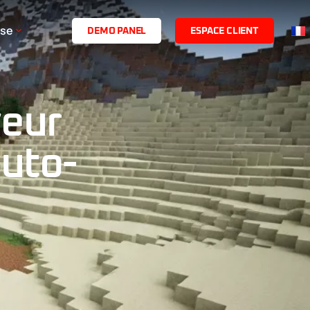
ise
D
E
M
O
P
A
N
E
L
E
S
P
A
C
E
C
L
I
E
N
T
veur
auto-