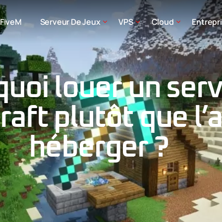
FiveM
Serveur De Jeux
VPS
Cloud
Entrepr
uoi louer un ser
aft plutôt que l’
héberger ?