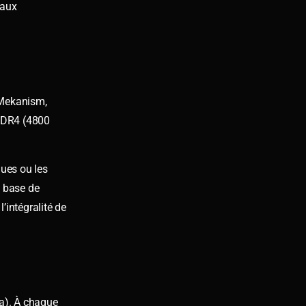
eaux
 Mekanism,
 DDR4 (4800
ques ou les
e base de
’intégralité de
ca). À chaque