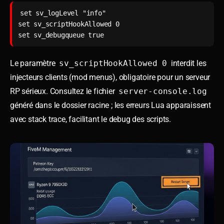
set sv_logLevel "info"

set sv_scriptHookAllowed 0

set sv_debugqueue true
Le paramètre
sv_scriptHookAllowed 0
interdit les
injecteurs clients (mod menus), obligatoire pour un serveur
RP sérieux. Consultez le fichier
server-console.log
généré dans le dossier racine ; les erreurs Lua apparaissent
avec stack trace, facilitant le debug des scripts.