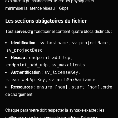
exploiter la puissance des 16 cœurs physiques et
minimiser la latence réseau 1 Gbps.
Les sections obligatoires du fichier
Tout
server.cfg
fonctionnel contient quatre blocs distincts :
Identification
:
sv_hostname
,
sv_projectName
,
sv_projectDesc
Réseau
:
endpoint_add_tcp
,
endpoint_add_udp
,
sv_maxclients
Authentification
:
sv_licenseKey
,
steam_webApiKey
,
sv_authMaxVariance
Ressources
:
ensure [nom]
,
start [nom]
, ordre
de chargement
Chaque paramètre doit respecter la syntaxe exacte : les
guillemets pour les chaînes de caractères, l’absence