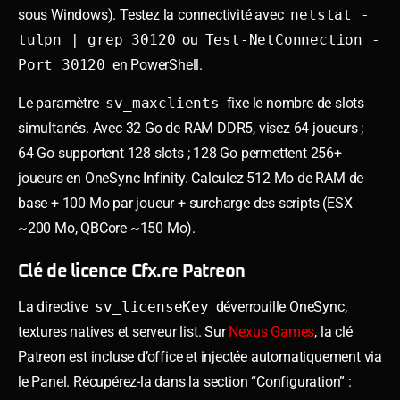
sous Windows). Testez la connectivité avec
netstat -
tulpn | grep 30120
ou
Test-NetConnection -
Port 30120
en PowerShell.
Le paramètre
sv_maxclients
fixe le nombre de slots
simultanés. Avec 32 Go de RAM DDR5, visez 64 joueurs ;
64 Go supportent 128 slots ; 128 Go permettent 256+
joueurs en OneSync Infinity. Calculez 512 Mo de RAM de
base + 100 Mo par joueur + surcharge des scripts (ESX
~200 Mo, QBCore ~150 Mo).
Clé de licence Cfx.re Patreon
La directive
sv_licenseKey
déverrouille OneSync,
textures natives et serveur list. Sur
Nexus Games
, la clé
Patreon est incluse d’office et injectée automatiquement via
le Panel. Récupérez-la dans la section “Configuration” :