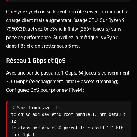
OneSync synchronise les entités côté serveur, diminuant la
charge client mais augmentant l’usage CPU. Sur Ryzen 9
7950X3D, activez OneSync Infinity (256+ joueurs) sans
perte de performance. Surveillez la métrique
svSync
dans F8 : elle doit rester sous 5 ms.
Réseau 1 Gbps et QoS
Avec une bande passante 1 Gbps, 64 joueurs consomment
~30 Mbps (téléchargement initial + assets streaming).
Configurez QoS pour prioriser FiveM :
# Sous Linux avec tc

tc qdisc add dev eth0 root handle 1: htb default 
12

tc class add dev eth0 parent 1: classid 1:1 htb 
rate 1gbit
