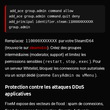
add_ace group.admin command allow

add_ace group.admin command.quit deny

add_principal identifier.steam:110000XXXXXXX 
group.admin
Remplacez
110000XXXXXXX
par votre SteamID64
(trouvez-le sur
steamid.io
). Créez des groupes
intermédiaires (moderator, support) et limitez les
permissions sensibles (
restart
,
stop
,
exec
). Pour
un serveur Whitelist, bloquez les connexions non autorisées
via un script dédié (comme
EasyAdmin
ou
vMenu
).
Protection contre les attaques DDoS
applicatives
FiveM expose des vecteurs de flood : spam de connexions,