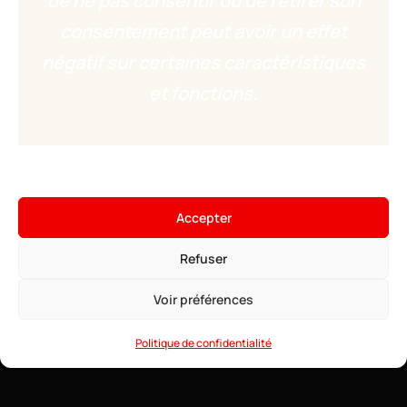
de ne pas consentir ou de retirer son
consentement peut avoir un effet
négatif sur certaines caractéristiques
et fonctions.
×
Hébergez votre serveur FiveM
Accepter
2,99€
À partir de
• ∞ AMD Ryzen 9 7950X3D 5.7 GHz
Refuser
• ∞ RAM DDR5 ECC
Voir les offres →
• Clé Patreon incluse
• Anti-DDoS Game
Voir préférences
• Support 24/7
Politique de confidentialité