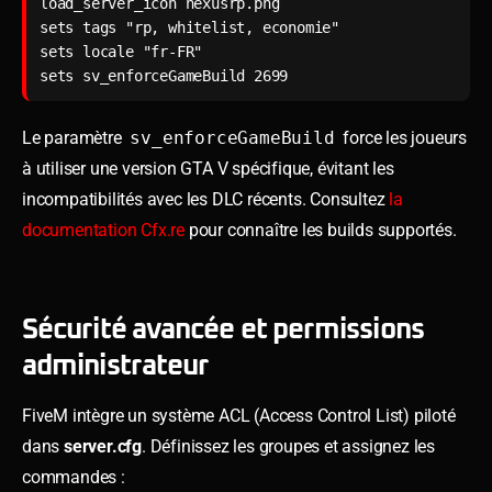
load_server_icon nexusrp.png

sets tags "rp, whitelist, economie"

sets locale "fr-FR"

sets sv_enforceGameBuild 2699
Le paramètre
sv_enforceGameBuild
force les joueurs
à utiliser une version GTA V spécifique, évitant les
incompatibilités avec les DLC récents. Consultez
la
documentation Cfx.re
pour connaître les builds supportés.
Sécurité avancée et permissions
administrateur
FiveM intègre un système ACL (Access Control List) piloté
dans
server.cfg
. Définissez les groupes et assignez les
commandes :