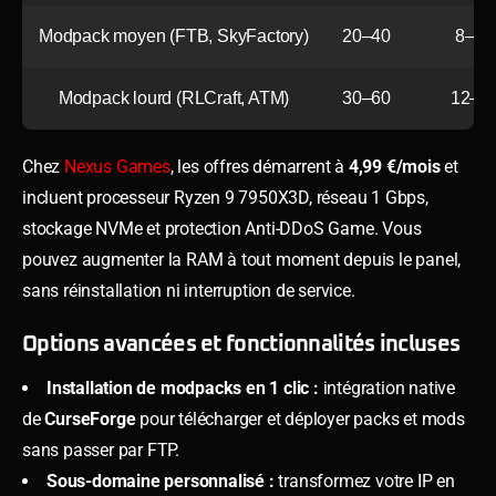
Modpack moyen (FTB, SkyFactory)
20–40
8–12
Modpack lourd (RLCraft, ATM)
30–60
12–1
Chez
Nexus Games
, les offres démarrent à
4,99 €/mois
et
incluent processeur Ryzen 9 7950X3D, réseau 1 Gbps,
stockage NVMe et protection Anti-DDoS Game. Vous
pouvez augmenter la RAM à tout moment depuis le panel,
sans réinstallation ni interruption de service.
Options avancées et fonctionnalités incluses
Installation de modpacks en 1 clic :
intégration native
de
CurseForge
pour télécharger et déployer packs et mods
sans passer par FTP.
Sous-domaine personnalisé :
transformez votre IP en