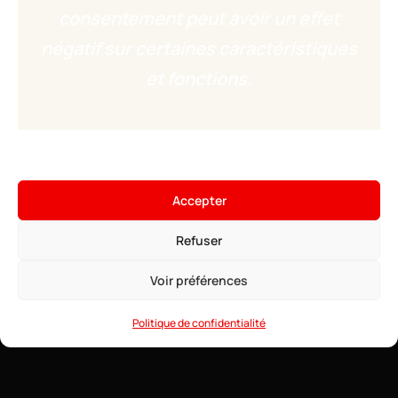
consentement peut avoir un effet
négatif sur certaines caractéristiques
et fonctions.
×
Hébergez votre serveur
Minecraft
Accepter
4,99€
À partir de
• ∞ AMD Ryzen 9 7950X3D 5.7 GHz
Voir les offres →
Refuser
• ∞ RAM DDR5 ECC
• Modpacks installables en 1 clic
• Anti-DDoS Game
Voir préférences
• Support 24/7
Politique de confidentialité
Comment héberger soi-même un serveur
Minecraft à la maison ?