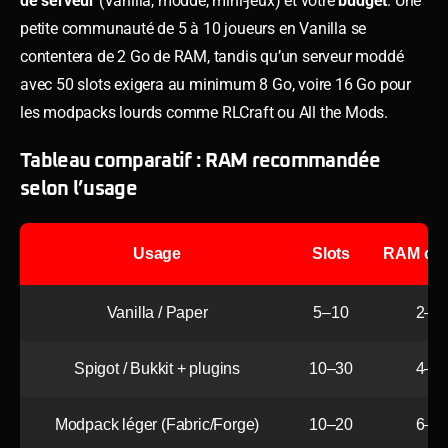
de serveur
(Vanilla, moddé, mini-jeux) et votre
budget
. Une
petite communauté de 5 à 10 joueurs en Vanilla se
contentera de 2 Go de RAM, tandis qu’un serveur moddé
avec 50 slots exigera au minimum 8 Go, voire 16 Go pour
les modpacks lourds comme RLCraft ou All the Mods.
Tableau comparatif : RAM recommandée
selon l’usage
Usage
Slots
RAM con
Vanilla / Paper
5–10
2–4
Spigot / Bukkit + plugins
10–30
4–8
Modpack léger (Fabric/Forge)
10–20
6–8