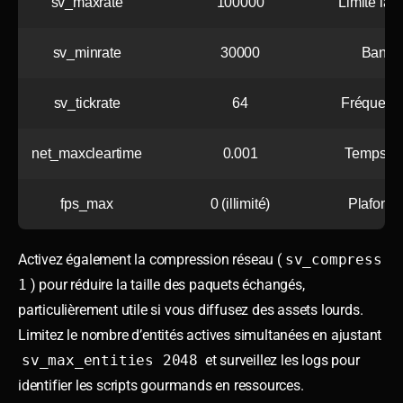
sv_maxrate
100000
Limite la 
sv_minrate
30000
Bande 
sv_tickrate
64
Fréquence
net_maxcleartime
0.001
Temps max
fps_max
0 (illimité)
Plafond 
Activez également la compression réseau (
sv_compress
1
) pour réduire la taille des paquets échangés,
particulièrement utile si vous diffusez des assets lourds.
Limitez le nombre d’entités actives simultanées en ajustant
sv_max_entities 2048
et surveillez les logs pour
identifier les scripts gourmands en ressources.