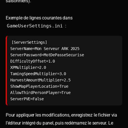
saisonniers).
Exemple de lignes courantes dans
GameUserSettings.ini
:
[ServerSettings]

ServerName=Mon Serveur ARK 2025

ServerPassword=MotDePasseSecurise

DifficultyOffset=1.0

XPMultiplier=2.0

TamingSpeedMultiplier=3.0

HarvestAmountMultiplier=2.5

ShowMapPlayerLocation=True

AllowThirdPersonPlayer=True

Pour appliquer les modifications, enregistrez le fichier via
l’éditeur intégré du panel, puis redémarrez le serveur. Le