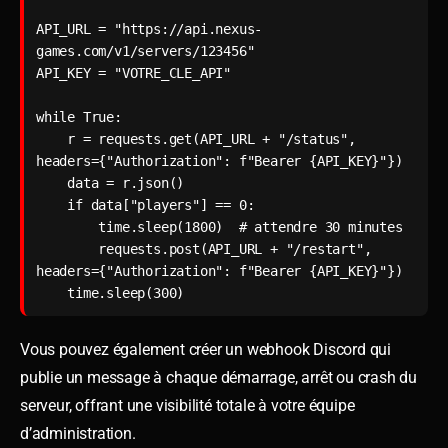
API_URL = "https://api.nexus-
games.com/v1/servers/123456"

API_KEY = "VOTRE_CLE_API"

while True:

    r = requests.get(API_URL + "/status", 
headers={"Authorization": f"Bearer {API_KEY}"})

    data = r.json()

    if data["players"] == 0:

        time.sleep(1800)  # attendre 30 minutes

        requests.post(API_URL + "/restart", 
headers={"Authorization": f"Bearer {API_KEY}"})

Vous pouvez également créer un webhook Discord qui
publie un message à chaque démarrage, arrêt ou crash du
serveur, offrant une visibilité totale à votre équipe
d’administration.