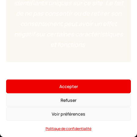
identifiants uniques sur ce site. Le fait
de ne pas consentir ou de retirer son
consentement peut avoir un effet
négatif sur certaines caractéristiques
et fonctions.
×
Hébergez votre serveur ARK
Accepter
18,99€
À partir de
• ∞ AMD Ryzen 9 7950X3D 5.7 GHz
Refuser
• ∞ RAM DDR5 ECC
Voir les offres →
• Mods Curseforge pré-installable
• Anti-DDoS Game
Voir préférences
• Support 24/7
Politique de confidentialité