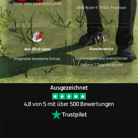
Server ohne zusätzliche Limits
AMD Ryzen 9 7950X Prozessor
Kundenservice
Anti-DDoS Game
Reaktionsschneller menschlicher
Integrierter erweiterter Schutz
Support 7 Tage die Woche
Ausgezeichnet
4,8 von 5 mit über 500 Bewertungen
Trustpilot