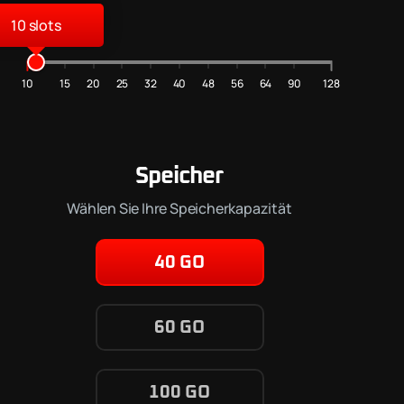
10
10
15
20
25
32
40
48
56
64
90
128
Speicher
Wählen Sie Ihre Speicherkapazität
40 GO
60 GO
100 GO