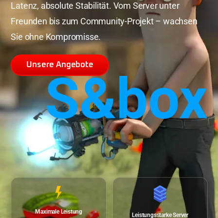
Latenz, absolute Stabilität. Vom Server unter
Freunden bis zum Community-Projekt – wachsen
Sie ohne Kompromisse.
U
n
s
e
r
e
A
n
g
e
b
o
t
e
Maximale Leistung
Leistungsstarke Server