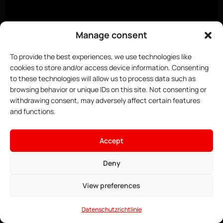
Manage consent
To provide the best experiences, we use technologies like
cookies to store and/or access device information. Consenting
to these technologies will allow us to process data such as
browsing behavior or unique IDs on this site. Not consenting or
withdrawing consent, may adversely affect certain features
and functions.
×
Hoste deinen FiveM-Server
2.49€
Ab
Accept
• ∞ AMD Ryzen 9 7950X3D 5,7
GHz
Deny
Angebote ansehen →
• ∞ DDR5 ECC RAM
• Patreon-Key inklusive
View preferences
• Game Anti-DDoS
• 24/7 Support
Datenschutzrichtlinie