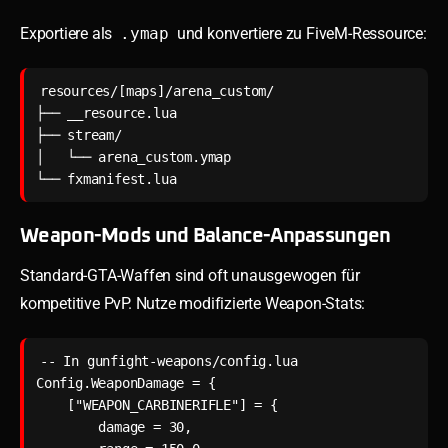
Exportiere als
.ymap
und konvertiere zu FiveM-Ressource:
resources/[maps]/arena_custom/

├── __resource.lua

├── stream/

│   └── arena_custom.ymap

└── fxmanifest.lua
Weapon-Mods und Balance-Anpassungen
Standard-GTA-Waffen sind oft unausgewogen für
kompetitive PvP. Nutze modifizierte Weapon-Stats:
-- In gunfight-weapons/config.lua

Config.WeaponDamage = {

    ["WEAPON_CARBINERIFLE"] = {

        damage = 30,
