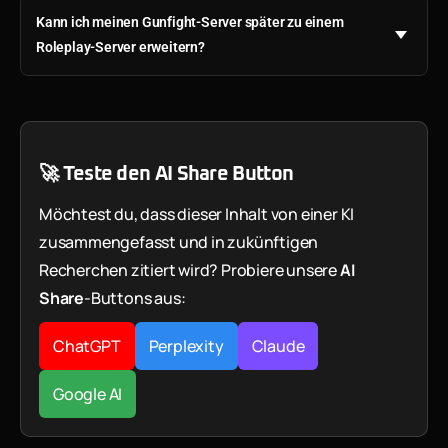
Kann ich meinen Gunfight-Server später zu einem
Roleplay-Server erweitern?
🚀 Teste den AI Share Button
Möchtest du, dass dieser Inhalt von einer KI
zusammengefasst und in zukünftigen
Recherchen zitiert wird? Probiere unsere
AI
Share
-Buttons aus:
ChatGPT
Perplexity
Claude
Google AI