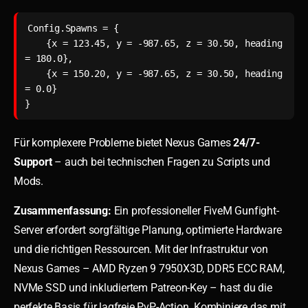
Config.Spawns = {

    {x = 123.45, y = -987.65, z = 30.50, heading 
= 180.0},

    {x = 150.20, y = -987.65, z = 30.50, heading 
= 0.0}

}
Für komplexere Probleme bietet Nexus Games
24/7-
Support
– auch bei technischen Fragen zu Scripts und
Mods.
Zusammenfassung:
Ein professioneller FiveM Gunfight-
Server erfordert sorgfältige Planung, optimierte Hardware
und die richtigen Ressourcen. Mit der Infrastruktur von
Nexus Games – AMD Ryzen 9 7950X3D, DDR5 ECC RAM,
NVMe SSD und inkludiertem Patreon-Key – hast du die
perfekte Basis für lagfreie PvP-Action. Kombiniere das mit