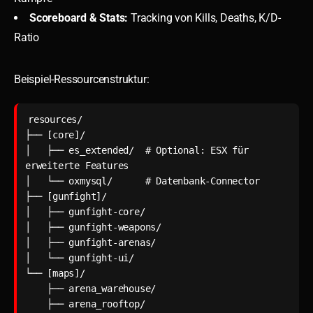
Scoreboard & Stats:
Tracking von Kills, Deaths, K/D-
Ratio
Beispiel-Ressourcenstruktur:
resources/

├── [core]/

│   ├── es_extended/  # Optional: ESX für 
erweiterte Features

│   └── oxmysql/      # Datenbank-Connector

├── [gunfight]/

│   ├── gunfight-core/

│   ├── gunfight-weapons/

│   ├── gunfight-arenas/

│   └── gunfight-ui/

└── [maps]/

    ├── arena_warehouse/

    ├── arena_rooftop/
