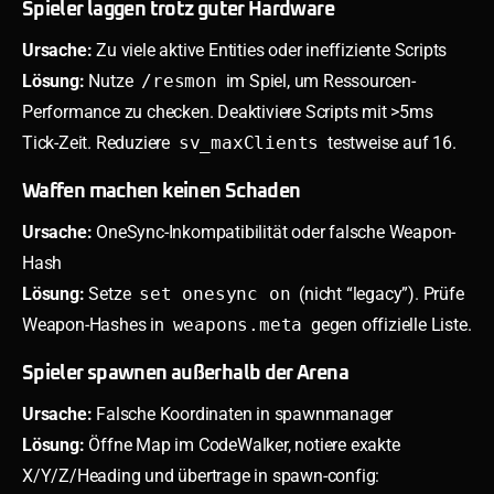
Spieler laggen trotz guter Hardware
Ursache:
Zu viele aktive Entities oder ineffiziente Scripts
Lösung:
Nutze
/resmon
im Spiel, um Ressourcen-
Performance zu checken. Deaktiviere Scripts mit >5ms
Tick-Zeit. Reduziere
sv_maxClients
testweise auf 16.
Waffen machen keinen Schaden
Ursache:
OneSync-Inkompatibilität oder falsche Weapon-
Hash
Lösung:
Setze
set onesync on
(nicht “legacy”). Prüfe
Weapon-Hashes in
weapons.meta
gegen offizielle Liste.
Spieler spawnen außerhalb der Arena
Ursache:
Falsche Koordinaten in spawnmanager
Lösung:
Öffne Map im CodeWalker, notiere exakte
X/Y/Z/Heading und übertrage in spawn-config: