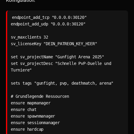
Konfiguration:
endpoint_add_tcp "0.0.0.0:30120"

endpoint_add_udp "0.0.0.0:30120"

sv_maxclients 32

sv_licenseKey "DEIN_PATREON_KEY_HIER"

set sv_projectName "Gunfight Arena 2025"

set sv_projectDesc "Schnelle PvP-Duelle und 
Turniere"

sets tags "gunfight, pvp, deathmatch, arena"

# Grundlegende Ressourcen

ensure mapmanager

ensure chat

ensure spawnmanager

ensure sessionmanager

ensure hardcap
