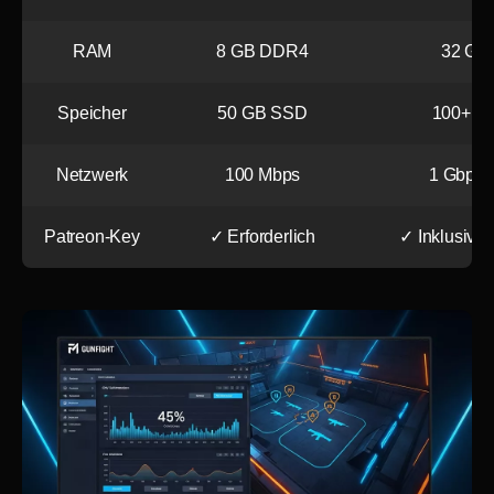
RAM
8 GB DDR4
32 GB
Speicher
50 GB SSD
100+ G
Netzwerk
100 Mbps
1 Gbps 
Patreon-Key
✓ Erforderlich
✓ Inklusive