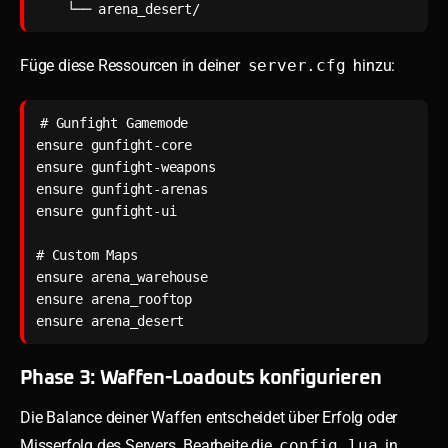
    └── arena_desert/
Füge diese Ressourcen in deiner
server.cfg
hinzu:
# Gunfight Gamemode

ensure gunfight-core

ensure gunfight-weapons

ensure gunfight-arenas

ensure gunfight-ui

# Custom Maps

ensure arena_warehouse

ensure arena_rooftop

ensure arena_desert
Phase 3: Waffen-Loadouts konfigurieren
Die Balance deiner Waffen entscheidet über Erfolg oder
Misserfolg des Servers. Bearbeite die
config.lua
in