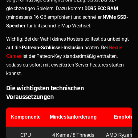
gleichzeitigen Spielern. Dazu kommt
DDR5 ECC RAM
(mindestens 16 GB empfohlen) und schneller
NVMe SSD-
Speicher
für blitzschnelle Map-Wechsel.
Wichtig: Bei der Wahl deines Hosters solltest du unbedingt
auf die
Patreon-Schlüssel-Inklusion
achten. Bei
Nexus
Games
ist der Patreon-Key standardmäßig enthalten,
sodass du sofort mit erweiterten Server-Features starten
kannst.
Die wichtigsten technischen
Voraussetzungen
Komponente
Mindestanforderung
Empfohlen 
CPU
4 Kerne / 8 Threads
AMD Ryzen 9 