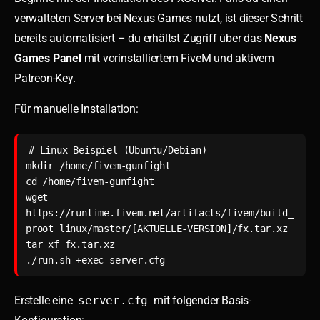
verwalteten Server bei Nexus Games nutzt, ist dieser Schritt
bereits automatisiert – du erhältst Zugriff über das
Nexus
Games Panel
mit vorinstalliertem FiveM und aktivem
Patreon-Key.
Für manuelle Installation:
# Linux-Beispiel (Ubuntu/Debian)

mkdir /home/fivem-gunfight

cd /home/fivem-gunfight

wget 
https://runtime.fivem.net/artifacts/fivem/build_
proot_linux/master/[AKTUELLE-VERSION]/fx.tar.xz

tar xf fx.tar.xz

./run.sh +exec server.cfg
Erstelle eine
server.cfg
mit folgender Basis-