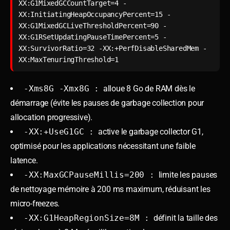
XX:G1MixedGCCountTarget=4 -
XX:InitiatingHeapOccupancyPercent=15 -
XX:G1MixedGCLiveThresholdPercent=90 -
XX:G1RSetUpdatingPauseTimePercent=5 -
XX:SurvivorRatio=32 -XX:+PerfDisableSharedMem -
-Xms8G -Xmx8G :
alloue 8 Go de RAM dès le
démarrage (évite les pauses de garbage collection pour
allocation progressive).
-XX:+UseG1GC :
active le garbage collector G1,
optimisé pour les applications nécessitant une faible
latence.
-XX:MaxGCPauseMillis=200 :
limite les pauses
de nettoyage mémoire à 200 ms maximum, réduisant les
micro-freezes.
-XX:G1HeapRegionSize=8M :
définit la taille des