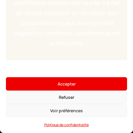
identifiants uniques sur ce site. Le fait
de ne pas consentir ou de retirer son
consentement peut avoir un effet
négatif sur certaines caractéristiques
et fonctions.
×
Hébergez votre serveur
Minecraft
Accepter
4,99€
À partir de
• ∞ AMD Ryzen 9 7950X3D 5.7 GHz
Voir les offres →
Refuser
• ∞ RAM DDR5 ECC
• Modpacks installables en 1 clic
• Anti-DDoS Game
Voir préférences
• Support 24/7
Politique de confidentialité