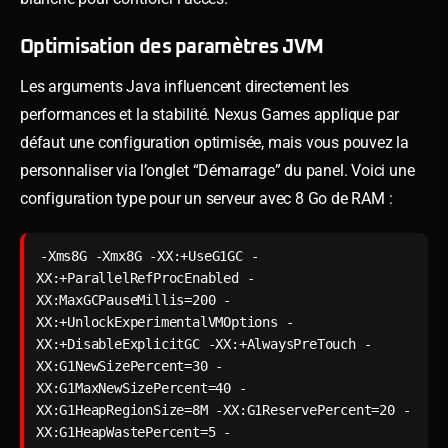
Optimisation des paramètres JVM
Les arguments Java influencent directement les
performances et la stabilité. Nexus Games applique par
défaut une configuration optimisée, mais vous pouvez la
personnaliser via l’onglet “Démarrage” du panel. Voici une
configuration type pour un serveur avec 8 Go de RAM :
-Xms8G -Xmx8G -XX:+UseG1GC -
XX:+ParallelRefProcEnabled -
XX:MaxGCPauseMillis=200 -
XX:+UnlockExperimentalVMOptions -
XX:+DisableExplicitGC -XX:+AlwaysPreTouch -
XX:G1NewSizePercent=30 -
XX:G1MaxNewSizePercent=40 -
XX:G1HeapRegionSize=8M -XX:G1ReservePercent=20 -
XX:G1HeapWastePercent=5 -