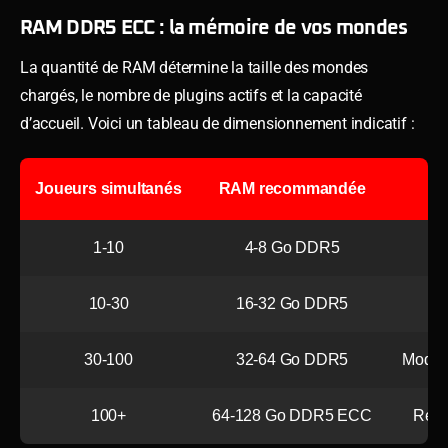
RAM DDR5 ECC : la mémoire de vos mondes
La quantité de RAM détermine la taille des mondes
chargés, le nombre de plugins actifs et la capacité
d’accueil. Voici un tableau de dimensionnement indicatif :
Joueurs simultanés
RAM recommandée
1-10
4-8 Go DDR5
10-30
16-32 Go DDR5
M
30-100
32-64 Go DDR5
Modpa
100+
64-128 Go DDR5 ECC
Rése