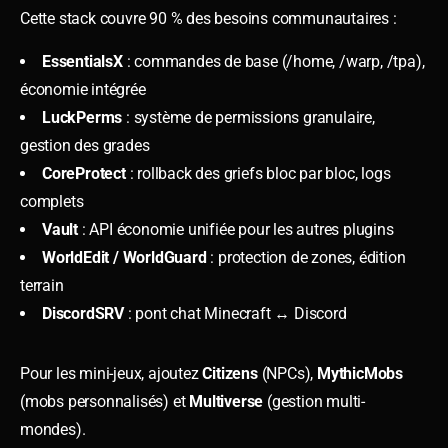
Cette stack couvre 90 % des besoins communautaires :
EssentialsX
: commandes de base (/home, /warp, /tpa),
économie intégrée
LuckPerms
: système de permissions granulaire,
gestion des grades
CoreProtect
: rollback des griefs bloc par bloc, logs
complets
Vault
: API économie unifiée pour les autres plugins
WorldEdit / WorldGuard
: protection de zones, édition
terrain
DiscordSRV
: pont chat Minecraft ↔ Discord
Pour les mini-jeux, ajoutez
Citizens
(NPCs),
MythicMobs
(mobs personnalisés) et
Multiverse
(gestion multi-
mondes).