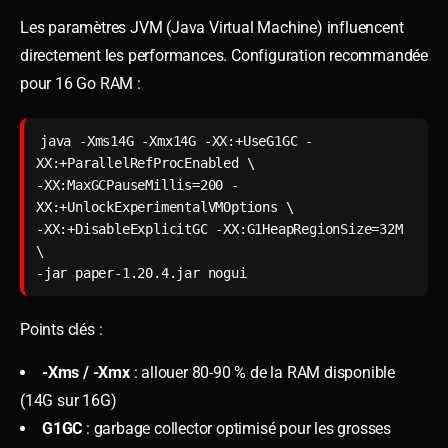
Les paramètres JVM (Java Virtual Machine) influencent
directement les performances. Configuration recommandée
pour 16 Go RAM :
java -Xms14G -Xmx14G -XX:+UseG1GC -
XX:+ParallelRefProcEnabled \

-XX:MaxGCPauseMillis=200 -
XX:+UnlockExperimentalVMOptions \

-XX:+DisableExplicitGC -XX:G1HeapRegionSize=32M 
\

-jar paper-1.20.4.jar nogui
Points clés :
-Xms / -Xmx
: allouer 80-90 % de la RAM disponible
(14G sur 16G)
G1GC
: garbage collector optimisé pour les grosses