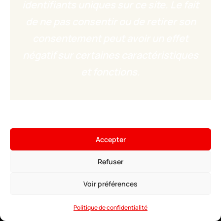
identifiants uniques sur ce site. Le fait
de ne pas consentir ou de retirer son
consentement peut avoir un effet
négatif sur certaines caractéristiques
et fonctions.
×
Hébergez votre serveur
Minecraft
Accepter
4,99€
À partir de
• ∞ AMD Ryzen 9 7950X3D 5.7 GHz
Voir les offres →
Refuser
• ∞ RAM DDR5 ECC
• Modpacks installables en 1 clic
• Anti-DDoS Game
Voir préférences
• Support 24/7
Politique de confidentialité