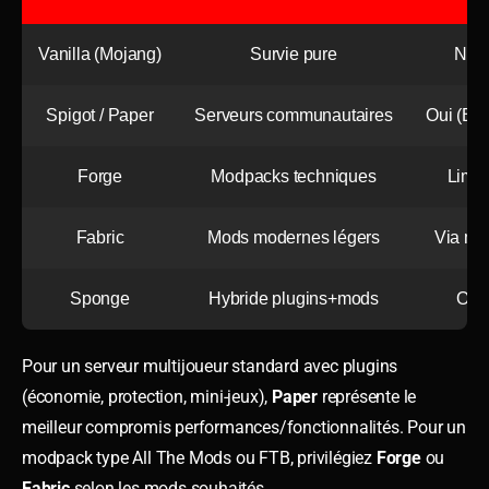
Vanilla (Mojang)
Survie pure
Non
Spigot / Paper
Serveurs communautaires
Oui (Buk
Forge
Modpacks techniques
Limit
Fabric
Mods modernes légers
Via mo
Sponge
Hybride plugins+mods
Oui
Pour un serveur multijoueur standard avec plugins
(économie, protection, mini-jeux),
Paper
représente le
meilleur compromis performances/fonctionnalités. Pour un
modpack type All The Mods ou FTB, privilégiez
Forge
ou
Fabric
selon les mods souhaités.