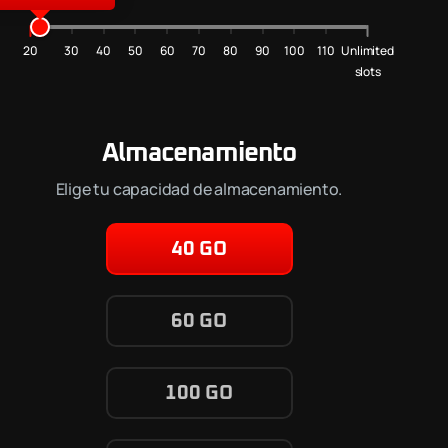
20
30
40
50
60
70
80
90
100
110
Unlimited
slots
Almacenamiento
Elige tu capacidad de almacenamiento.
40 GO
60 GO
100 GO