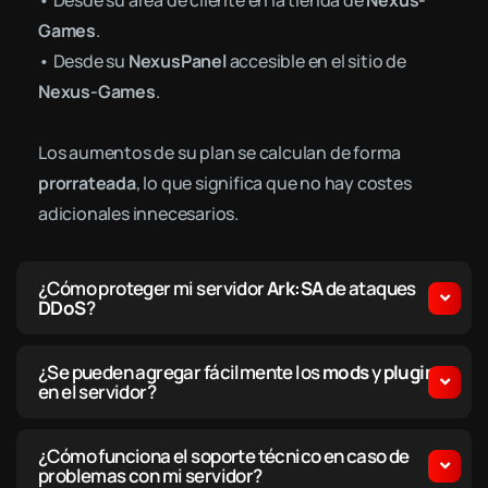
• Desde su área de cliente en la tienda de
Nexus-
Games
.
• Desde su
NexusPanel
accesible en el sitio de
Nexus-Games
.
Los aumentos de su plan se calculan de forma
prorrateada
, lo que significa que no hay costes
adicionales innecesarios.
¿Cómo proteger mi servidor
Ark:SA
de ataques
DDoS
?
¿Se pueden agregar fácilmente los
mods
y
plugins
en el servidor?
¿Cómo funciona el soporte técnico en caso de
problemas con mi servidor?