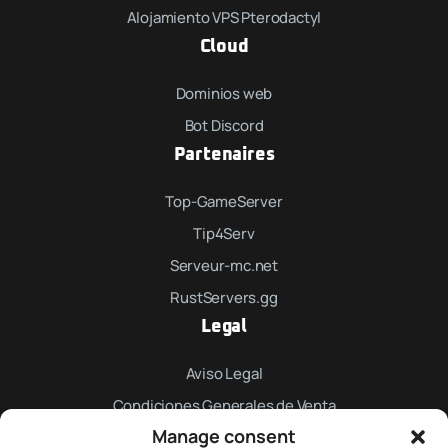
Alojamiento VPS Pterodactyl
Cloud
Dominios web
Bot Discord
Partenaires
Top-GameServer
Tip4Serv
Serveur-mc.net
RustServers.gg
Legal
Aviso Legal
Condiciones Generales de Venta
Manage consent
Política de Privacidad