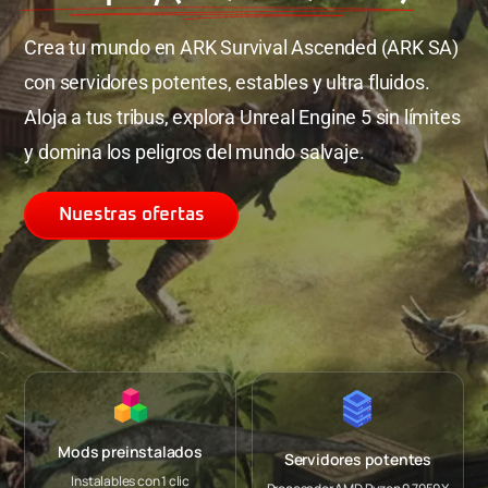
Crea tu mundo en ARK Survival Ascended (ARK SA)
con servidores potentes, estables y ultra fluidos.
Aloja a tus tribus, explora Unreal Engine 5 sin límites
y domina los peligros del mundo salvaje.
N
u
e
s
t
r
a
s
o
f
e
r
t
a
s
Mods preinstalados
Servidores potentes
Instalables con 1 clic