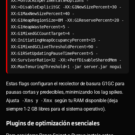
XX:+UnlockExperimentalVMOptions -
XX:+DisableExplicitGC -XX:G1NewSizePercent=30 -
XX:G1MaxNewSizePercent=40 -
XX:G1HeapRegionSize=8M -XX:G1ReservePercent=20 -
XX:G1HeapWastePercent=5 -
XX:G1MixedGCCountTarget=4 -
XX:InitiatingHeapOccupancyPercent=15 -
XX:G1MixedGCLiveThresholdPercent=90 -
XX:G1RSetUpdatingPauseTimePercent=5 -
XX:SurvivorRatio=32 -XX:+PerfDisableSharedMem -
XX:MaxTenuringThreshold=1 -jar server.jar nogui
Estas flags configuran el recolector de basura G1GC para
pausas cortas y predecibles, minimizando los lag spikes.
Ajusta
-Xms
y
-Xmx
según tu RAM disponible (deja
siempre 1-2 GB libres para el sistema operativo).
Plugins de optimización esenciales