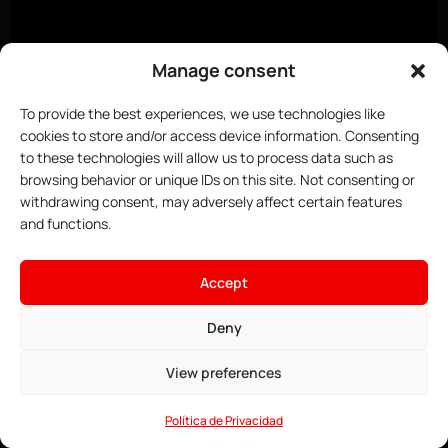
Manage consent
To provide the best experiences, we use technologies like
cookies to store and/or access device information. Consenting
to these technologies will allow us to process data such as
browsing behavior or unique IDs on this site. Not consenting or
withdrawing consent, may adversely affect certain features
and functions.
×
Aloja tu servidor de Minecraft
Accept
4.16€
Desde
• ∞ AMD Ryzen 9 7950X3D 5,7 GHz
Deny
Ver ofertas →
• ∞ RAM DDR5 ECC
• Modpacks instalables con un clic
View preferences
• Anti-DDoS para juegos
• Soporte 24/7
Política de Privacidad