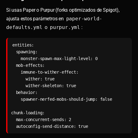
Si usas Paper o Purpur (forks optimizados de Spigot),
ajusta estos parámetros en
paper-world-
defaults.yml
o
purpur.yml
:
entities:

  spawning:

    monster-spawn-max-light-level: 0

  mob-effects:

    immune-to-wither-effect:

      wither: true

      wither-skeleton: true

  behavior:

    spawner-nerfed-mobs-should-jump: false

chunk-loading:

  max-concurrent-sends: 2

  autoconfig-send-distance: true