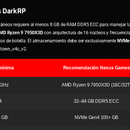
s DarkRP
áneos requiere al menos 8 GB de RAM DDR5 ECC para manejar la
MD Ryzen 9 7950X3D
con arquitectura de 16 núcleos y frecuencia
ellos de botella. El almacenamiento debe ser exclusivamente
NVMe
ntown_v4c_v2.
 mínima
Recomendación Nexus Games
 GHz
AMD Ryzen 9 7950X3D (16C/32T
4
32–64 GB DDR5 ECC
 GB
NVMe Gen4 100+ GB