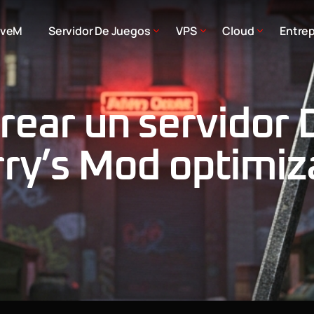
iveM
Servidor De Juegos
VPS
Cloud
Entrep
rear un servidor
rry’s Mod optimi