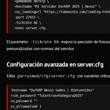
  +gamemode darkrp \

  +hostname "Mi Servidor DarkRP 2025 | Nexus" \

  +sv_loadingurl "https://tudominio.com/loading.html" \

  -port 27015 \

  -tickrate 66 \

  +exec server.cfg
El parámetro
-tickrate 66
mejora la precisión de físicas
personalizadas con normas del servidor.
Configuración avanzada en server.cfg
Edita
garrysmod/cfg/server.cfg
con variables crític
hostname "DarkRP Nexus Games | Bienvenidos"

rcon_password "TuContraseñaSegura2025"

sv_password ""

sv_allowupload 1
