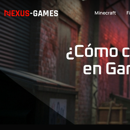
Minecraft
F
¿Cómo c
en Ga