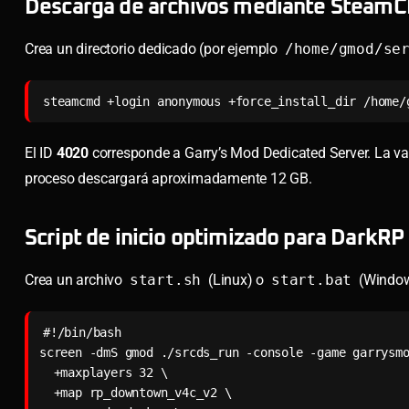
Descarga de archivos mediante Steam
Crea un directorio dedicado (por ejemplo
/home/gmod/se
steamcmd +login anonymous +force_install_dir /home/
El ID
4020
corresponde a Garry’s Mod Dedicated Server. La vali
proceso descargará aproximadamente 12 GB.
Script de inicio optimizado para DarkRP
Crea un archivo
start.sh
(Linux) o
start.bat
(Window
#!/bin/bash

screen -dmS gmod ./srcds_run -console -game garrysmo
  +maxplayers 32 \

  +map rp_downtown_v4c_v2 \
