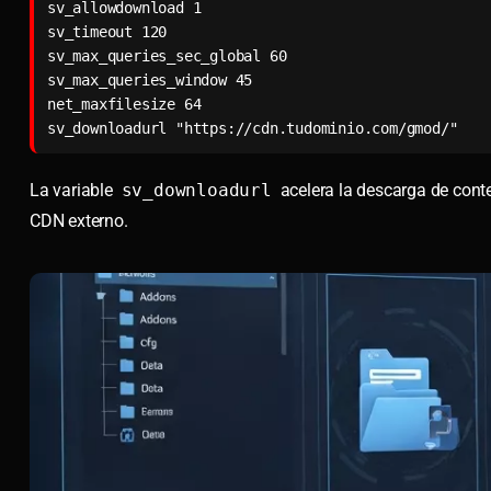
sv_allowdownload 1

sv_timeout 120

sv_max_queries_sec_global 60

sv_max_queries_window 45

net_maxfilesize 64

sv_downloadurl "https://cdn.tudominio.com/gmod/"
La variable
sv_downloadurl
acelera la descarga de cont
CDN externo.