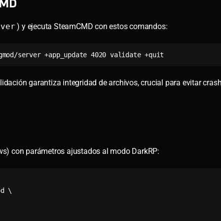
CMD
rver
) y ejecuta SteamCMD con estos comandos:
gmod/server +app_update 4020 validate +quit
dación garantiza integridad de archivos, crucial para evitar crash
s) con parámetros ajustados al modo DarkRP:
d \
