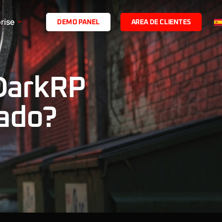
rise
D
E
M
O
P
A
N
E
L
A
R
E
A
D
E
C
L
I
E
N
T
E
S
 DarkRP
zado?