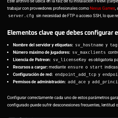
Este archivo se ubica en la raíz de tu instalación FiveM (carp
trabajar con proveedores profesionales como
Nexus Games
,
server.cfg
sin necesidad de FTP o acceso SSH, lo que re
Elementos clave que debes configurar e
Nombre del servidor y etiquetas:
sv_hostname
y
tag
Número máximo de jugadores:
sv_maxclients
contro
Licencia de Patreon:
sv_licenseKey
es obligatoria p
Recursos a cargar:
mediante
ensure
o
start
indicas
Configuración de red:
endpoint_add_tcp
y
endpoi
Permisos de administración:
add_ace
y
add_princi
Configurar correctamente cada uno de estos parámetros garant
configurado puede sufrir desconexiones frecuentes, lentitud 