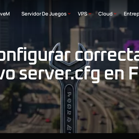
iveM
Servidor De Juegos
VPS
Cloud
Entrep
nfigurar correc
ivo server.cfg en 