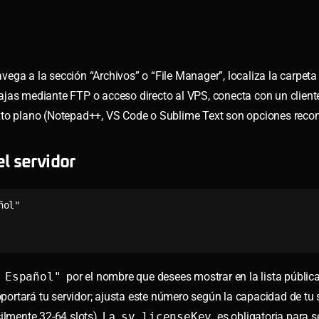
ga a la sección “Archivos” o “File Manager”, localiza la carpeta 
abajas mediante FTP o acceso directo al VPS, conecta con un clien
e texto plano (Notepad++, VS Code o Sublime Text son opciones re
el servidor
ol"

 Español"
por el nombre que desees mostrar en la lista pública.
ortará tu servidor; ajusta este número según la capacidad de tu s
lmente 32-64 slots). La
sv_licenseKey
es obligatoria para s