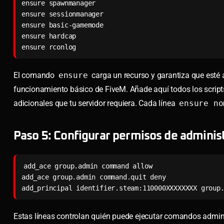
ensure spawnmanager

ensure sessionmanager

ensure basic-gamemode

ensure hardcap

ensure rconlog
El comando
ensure
carga un recurso y garantiza que esté ac
funcionamiento básico de FiveM. Añade aquí todos los scrip
adicionales que tu servidor requiera. Cada línea
ensure no
Paso 5: Configurar permisos de adminis
add_ace group.admin command allow

add_ace group.admin command.quit deny

add_principal identifier.steam:110000XXXXXXXX group
Estas líneas controlan quién puede ejecutar comandos admi