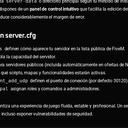
eta
server-data
o directorio principal según tu método de inst
 dispones de un
panel de control intuitivo
que facilita la edición de
duce considerablemente el margen de error.
n server.cfg
s
definen cómo aparece tu servidor en la lista pública de FiveM.
la la capacidad del servidor.
ara servidores públicos (incluida automáticamente en ofertas de
 qué scripts, mapas y funcionalidades estarán activas.
nt_add_udp
definen el puerto de conexión (por defecto 30120)
pal
asignan roles y comandos a administradores.
iza una experiencia de juego fluida, estable y profesional. Un se
o incluso exponer vulnerabilidades de seguridad.