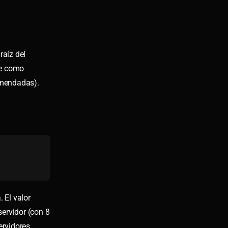
raíz del
te como
comendadas).
 El valor
ervidor (con 8
ervidores