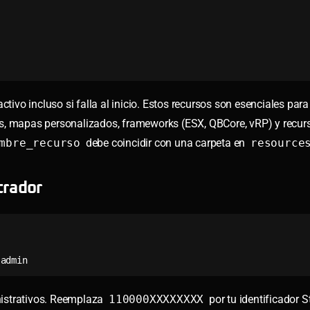
tivo incluso si falla al inicio. Estos recursos son esenciales para
ts, mapas personalizados, frameworks (ESX, QBCore, vRP) y recur
mbre_recurso
debe coincidir con una carpeta en
resource
trador
.admin
nistrativos. Reemplaza
110000XXXXXXXX
por tu identificador 