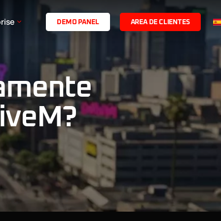
rise
D
E
M
O
P
A
N
E
L
A
R
E
A
D
E
C
L
I
E
N
T
E
S
tamente
FiveM?