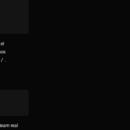
 el
sos
s/
.
Steam real