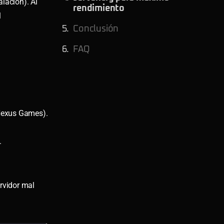
alación). Al
rendimiento
l
Conclusión
FAQ
 Nexus Games).
.
rvidor mal