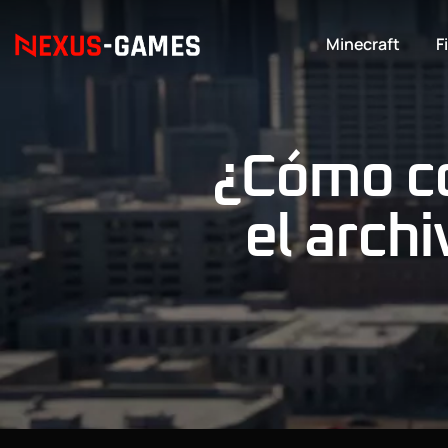
Minecraft
F
¿Cómo co
el arch