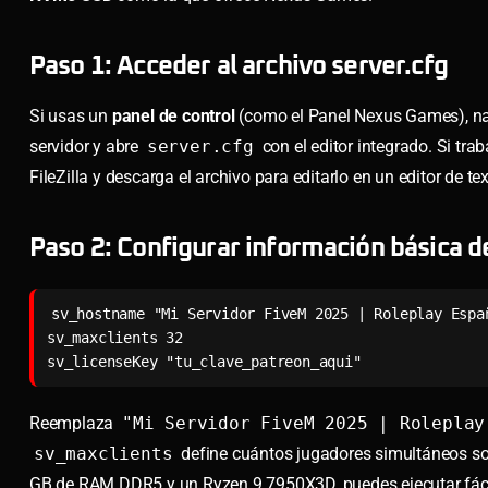
Paso 1: Acceder al archivo server.cfg
Si usas un
panel de control
(como el Panel Nexus Games), nave
servidor y abre
server.cfg
con el editor integrado. Si tr
FileZilla y descarga el archivo para editarlo en un editor d
Paso 2: Configurar información básica d
sv_hostname "Mi Servidor FiveM 2025 | Roleplay Españ
sv_maxclients 32

sv_licenseKey "tu_clave_patreon_aqui"
Reemplaza
"Mi Servidor FiveM 2025 | Roleplay
sv_maxclients
define cuántos jugadores simultáneos sop
GB de RAM DDR5 y un Ryzen 9 7950X3D, puedes ejecutar fáci