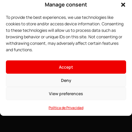
Manage consent
To provide the best experiences, we use technologies like
cookies to store and/or access device information. Consenting
to these technologies will allow us to process data such as
browsing behavior or unique IDs on this site. Not consenting or
withdrawing consent, may adversely affect certain features
and functions.
×
Aloja tu servidor de Minecraft
Accept
4.16€
Desde
• ∞ AMD Ryzen 9 7950X3D 5,7 GHz
Deny
Ver ofertas →
• ∞ RAM DDR5 ECC
• Modpacks instalables con un clic
View preferences
• Anti-DDoS para juegos
• Soporte 24/7
Política de Privacidad