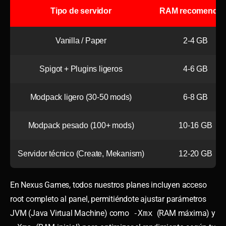
Tipo de servidor
RAM recomenda
Vanilla / Paper
2-4 GB
Spigot + Plugins ligeros
4-6 GB
Modpack ligero (30-50 mods)
6-8 GB
Modpack pesado (100+ mods)
10-16 GB
Servidor técnico (Create, Mekanism)
12-20 GB
En Nexus Games, todos nuestros planes incluyen acceso
root completo al panel, permitiéndote ajustar parámetros
JVM (Java Virtual Machine) como
-Xmx
(RAM máxima) y