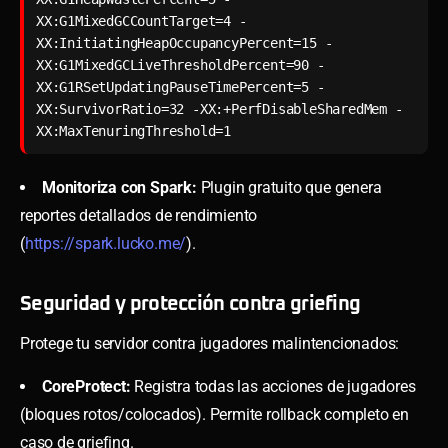
XX:G1MixedGCCountTarget=4 -
XX:InitiatingHeapOccupancyPercent=15 -
XX:G1MixedGCLiveThresholdPercent=90 -
XX:G1RSetUpdatingPauseTimePercent=5 -
XX:SurvivorRatio=32 -XX:+PerfDisableSharedMem -
XX:MaxTenuringThreshold=1
Monitoriza con Spark:
Plugin gratuito que genera
reportes detallados de rendimiento
(
https://spark.lucko.me/
).
Seguridad y protección contra griefing
Protege tu servidor contra jugadores malintencionados:
CoreProtect:
Registra todas las acciones de jugadores
(bloques rotos/colocados). Permite rollback completo en
caso de griefing.