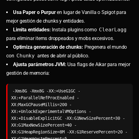
Usa Paper o Purpur
en lugar de Vanilla o Spigot para
mejor gestión de chunks y entidades.
Limita entidades:
Instala plugins como
ClearLagg
para eliminar items droppeados y mobs excesivos.
Optimiza generación de chunks:
Pregenera el mundo
con
Chunky
antes de abrir al público.
Ajusta parámetros JVM:
Usa flags de Aikar para mejor
gestión de memoria:
-Xms8G -Xmx8G -XX:+UseG1GC -
XX:+ParallelRefProcEnabled -
XX:MaxGCPauseMillis=200 -
XX:+UnlockExperimentalVMOptions -
XX:+DisableExplicitGC -XX:G1NewSizePercent=30 -
XX:G1MaxNewSizePercent=40 -
XX:G1HeapRegionSize=8M -XX:G1ReservePercent=20 -
XX:G1HeapWastePercent=5 -