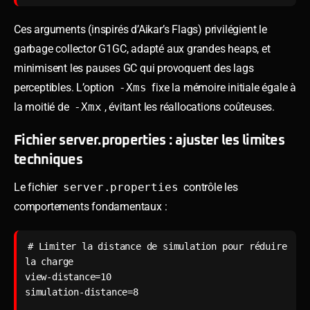
Ces arguments (inspirés d’Aikar’s Flags) privilégient le
garbage collector G1GC, adapté aux grandes heaps, et
minimisent les pauses GC qui provoquent des lags
perceptibles. L’option
-Xms
fixe la mémoire initiale égale à
la moitié de
-Xmx
, évitant les réallocations coûteuses.
Fichier server.properties : ajuster les limites
techniques
Le fichier
server.properties
contrôle les
comportements fondamentaux :
# Limiter la distance de simulation pour réduire 
la charge

view-distance=10

simulation-distance=8
