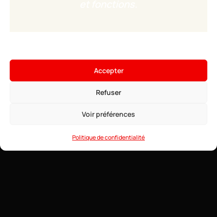
et fonctions.
×
Hébergez votre serveur
Minecraft
Accepter
4,99€
À partir de
• ∞ AMD Ryzen 9 7950X3D 5.7 GHz
Voir les offres →
Refuser
• ∞ RAM DDR5 ECC
• Modpacks installables en 1 clic
• Anti-DDoS Game
Voir préférences
• Support 24/7
Politique de confidentialité