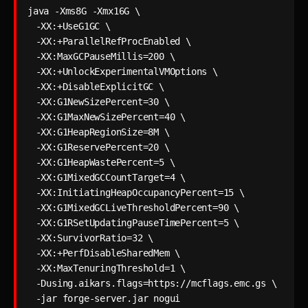
java -Xms8G -Xmx16G \

  -XX:+UseG1GC \

  -XX:+ParallelRefProcEnabled \

  -XX:MaxGCPauseMillis=200 \

  -XX:+UnlockExperimentalVMOptions \

  -XX:+DisableExplicitGC \

  -XX:G1NewSizePercent=30 \

  -XX:G1MaxNewSizePercent=40 \

  -XX:G1HeapRegionSize=8M \

  -XX:G1ReservePercent=20 \

  -XX:G1HeapWastePercent=5 \

  -XX:G1MixedGCCountTarget=4 \

  -XX:InitiatingHeapOccupancyPercent=15 \

  -XX:G1MixedGCLiveThresholdPercent=90 \

  -XX:G1RSetUpdatingPauseTimePercent=5 \

  -XX:SurvivorRatio=32 \

  -XX:+PerfDisableSharedMem \

  -XX:MaxTenuringThreshold=1 \

  -Dusing.aikars.flags=https://mcflags.emc.gs \

  -jar forge-server.jar nogui